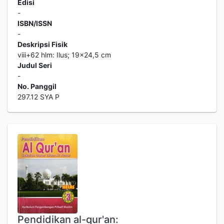
Edisi
-
ISBN/ISSN
-
Deskripsi Fisik
viii+62 hlm: Ilus; 19x24,5 cm
Judul Seri
-
No. Panggil
297.12 SYA P
Pendidikan al-qur'an: