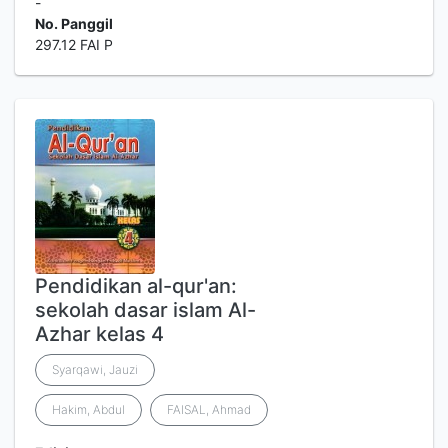
-
No. Panggil
297.12 FAI P
Pendidikan al-qur'an:
sekolah dasar islam Al-
Azhar kelas 4
Syarqawi, Jauzi
Hakim, Abdul
FAISAL, Ahmad