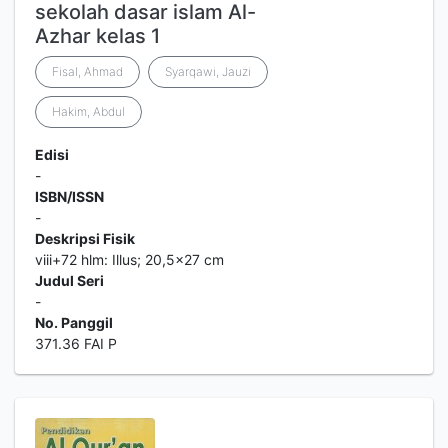
sekolah dasar islam Al-
Azhar kelas 1
Fisal, Ahmad
Syarqawi, Jauzi
Hakim, Abdul
Edisi
-
ISBN/ISSN
-
Deskripsi Fisik
viii+72 hlm: Illus; 20,5x27 cm
Judul Seri
-
No. Panggil
371.36 FAI P