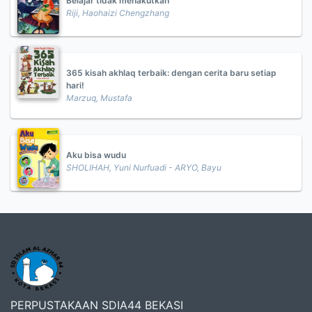
Belajar tidak menakutkan
Riji, Haohaizi Chengzhang
365 kisah akhlaq terbaik: dengan cerita baru setiap
hari!
Marzuq, Mustafa
Aku bisa wudu
SHOLIHAH, Yuni Nurfuadi - ARYO, Bayu
PERPUSTAKAAN SDIA44 BEKASI