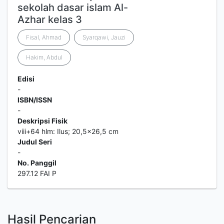
sekolah dasar islam Al-
Azhar kelas 3
Fisal, Ahmad
Syarqawi, Jauzi
Hakim, Abdul
Edisi
-
ISBN/ISSN
-
Deskripsi Fisik
viii+64 hlm: Ilus; 20,5x26,5 cm
Judul Seri
-
No. Panggil
297.12 FAI P
Hasil Pencarian