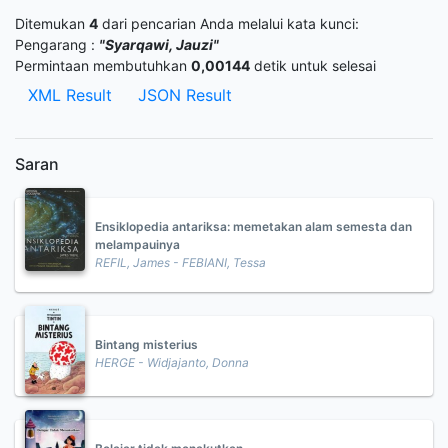
Ditemukan
4
dari pencarian Anda melalui kata kunci:
Pengarang :
"Syarqawi, Jauzi"
Permintaan membutuhkan
0,00144
detik untuk selesai
XML Result
JSON Result
Saran
Ensiklopedia antariksa: memetakan alam semesta dan
melampauinya
REFIL, James - FEBIANI, Tessa
Bintang misterius
HERGE - Widjajanto, Donna