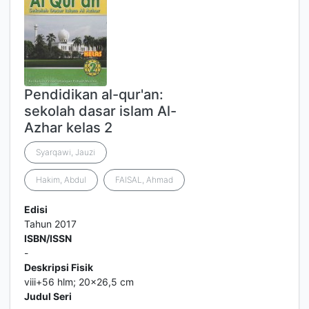
Pendidikan al-qur'an:
sekolah dasar islam Al-
Azhar kelas 2
Syarqawi, Jauzi
Hakim, Abdul
FAISAL, Ahmad
Edisi
Tahun 2017
ISBN/ISSN
-
Deskripsi Fisik
viii+56 hlm; 20x26,5 cm
Judul Seri