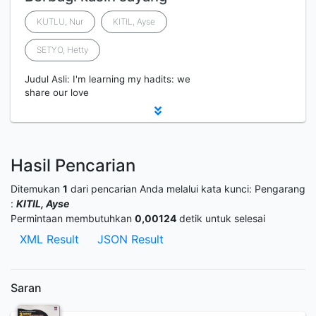
KUTLU, Nur
KITIL, Ayse
SETYO, Hetty
Judul Asli: I'm learning my hadits: we
share our love
Hasil Pencarian
Ditemukan
1
dari pencarian Anda melalui kata kunci:
Pengarang
:
KITIL, Ayse
Permintaan membutuhkan
0,00124
detik untuk selesai
XML Result
JSON Result
Saran