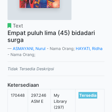
Text
Empat puluh lima (45) bidadari
surga
ASMAYANI, Nurul
- Nama Orang;
HAYATI, Ridha
- Nama Orang;
Tidak Tersedia Deskripsi
Ketersediaan
170448
297.246
My
Tersedia
ASM E
Library
(297)